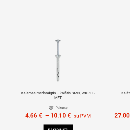
Kalamas medsraigtis + kaištis SMN, WKRET-
Kaiš
MET
1 Pakuotę
4.66
€
–
10.10
€
27.0
su PVM
PASIRINKTI