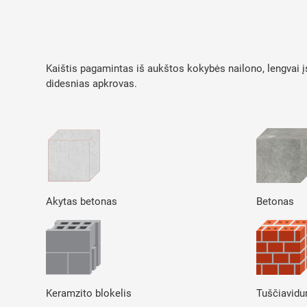
Kaištis pagamintas iš aukštos kokybės nailono, lengvai įs
didesnias apkrovas.
Akytas betonas
Betonas
Keramzito blokelis
Tuščiavidu