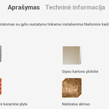
Aprašymas
Techninė informacija
tatomas su gylio nustatymu tinkamui instaliavimui.Nailoninis kaištis
Gipso kartono plokštė
rė keraminė plyta
Natūralus akmuo