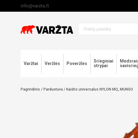
Skip
info@varzta.lt
to
content
Products
search
Srieginiai
Medsraig
Varžtai
Veržlės
Poveržlės
strypai
savisrieg
Pagrindinis
/
Parduotuvė
/
Kaištis universalus NYLON MQ, MUNGO