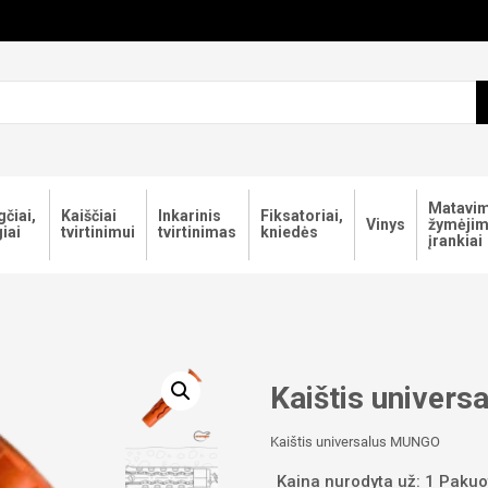
Matavim
čiai,
Kaiščiai
Inkarinis
Fiksatoriai,
Vinys
žymėji
iai
tvirtinimui
tvirtinimas
kniedės
įrankiai
Kaištis unive
Kaištis universalus MUNGO
Kaina nurodyta už: 1 Pakuo