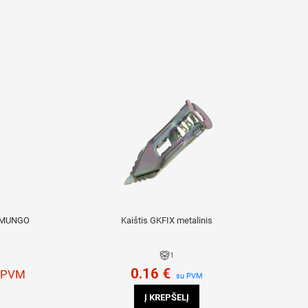
, MUNGO
Kaištis GKFIX metalinis
1
0.16
€
 PVM
su PVM
Į KREPŠELĮ