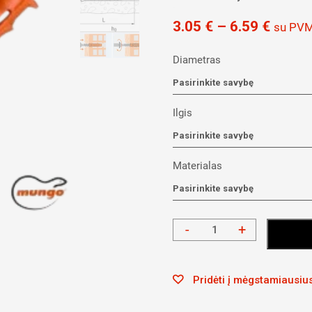
3.05
€
–
6.59
€
su PV
Diametras
Ilgis
Materialas
-
+
Į krep
Kiekis
Pridėti į mėgstamiausiu