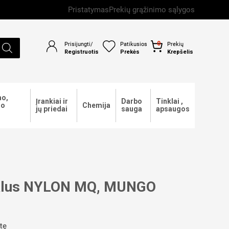
Pristatymas
Prekių grąžinimo sąlygos
0
Prisijungti/
Patikusios
Prekių
Registruotis
Prekės
Krepšelis
o,
Įrankiai ir
Darbo
Tinklai ,
mo
Chemija
jų priedai
sauga
apsaugos
rsalus NYLON MQ, MUNGO
tę