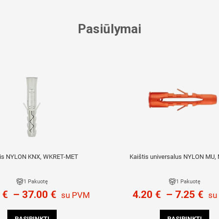
Pasiūlymai
tis NYLON KNX, WKRET-MET
Kaištis universalus NYLON MU
1 Pakuotę
1 Pakuotę
0
€
–
37.00
€
4.20
€
–
7.25
€
su PVM
su
PASIRINKTI
PASIRINKTI