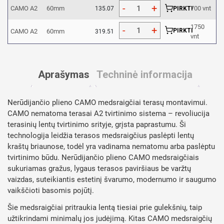
CAMO A2
60mm
700 vnt
135.07
PIRKTI
1750
PIRKTI
CAMO A2
60mm
319.51
vnt
Aprašymas
Techninė informacija
Nerūdijančio plieno CAMO medsraigčiai terasų montavimui.
CAMO nematoma terasai A2 tvirtinimo sistema – revoliucija
terasinių lentų tvirtinimo srityje, grįsta paprastumu. Ši
technologija leidžia terasos medsraigčius paslėpti lentų
kraštų briaunose, todėl yra vadinama nematomu arba paslėptu
tvirtinimo būdu. Nerūdijančio plieno CAMO medsraigčiais
sukuriamas gražus, lygaus terasos paviršiaus be varžtų
vaizdas, suteikiantis estetinį švarumo, modernumo ir saugumo
vaikščioti basomis pojūtį.
Šie medsraigčiai pritraukia lentą tiesiai prie gulekšnių, taip
užtikrindami minimalų jos judėjimą. Kitas CAMO medsraigčių