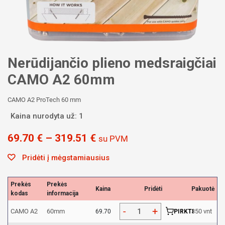
Nerūdijančio plieno medsraigčiai
CAMO A2 60mm
CAMO A2 ProTech 60 mm
Kaina nurodyta už: 1
69.70
€
–
319.51
€
su PVM
Pridėti į mėgstamiausius
Prekės
Prekės
Kaina
Pridėti
Pakuotė
kodas
informacija
CAMO A2
60mm
350 vnt
69.70
PIRKTI