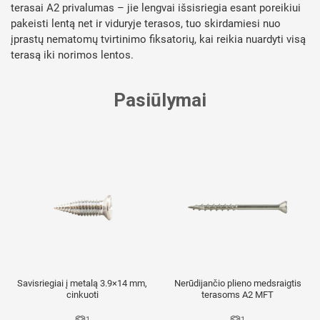
terasai A2 privalumas – jie lengvai išsisriegia esant poreikiui
pakeisti lentą net ir viduryje terasos, tuo skirdamiesi nuo
įprastų nematomų tvirtinimo fiksatorių, kai reikia nuardyti visą
terasą iki norimos lentos.
Pasiūlymai
Savisriegiai į metalą 3.9×14 mm,
Nerūdijančio plieno medsraigtis
cinkuoti
terasoms A2 MFT
1
1