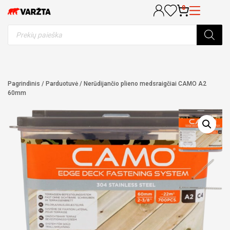
Skip
0
to
content
Products
search
Pagrindinis
/
Parduotuvė
/
Nerūdijančio plieno medsraigčiai CAMO A2
60mm