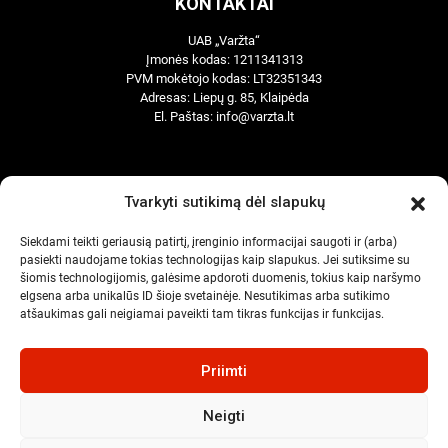
KONTAKTAI
UAB „Varžta“
Įmonės kodas: 1211341313
PVM mokėtojo kodas: LT32351343
Adresas: Liepų g. 85, Klaipėda
El. Paštas:
info@varzta.lt
APIE MUS
Tvarkyti sutikimą dėl slapukų
Apie mus
Mėgstamiausi
Siekdami teikti geriausią patirtį, įrenginio informacijai saugoti ir (arba)
pasiekti naudojame tokias technologijas kaip slapukus. Jei sutiksime su
Naujienos
šiomis technologijomis, galėsime apdoroti duomenis, tokius kaip naršymo
Kontaktai
elgsena arba unikalūs ID šioje svetainėje. Nesutikimas arba sutikimo
atšaukimas gali neigiamai paveikti tam tikras funkcijas ir funkcijas.
SVARBIOS NUORODOS
Priimti
Pirkimo – sąlygos
Slapukų politika (ES)
Privatumo politika
Neigti
Pristatymas