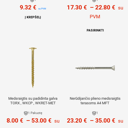
9.32
€
17.30
€
–
22.80
€
su
su PVM
PVM
Į KREPŠELĮ
PASIRINKTI
Medsraigtis su padidinta galva
Nerūdijančio plieno medsraigtis
TORX , WKCP , WKRET-MET
terasoms A4 MFT
1 Pakuotę
1
8.00
€
–
53.00
€
23.20
€
–
35.00
€
su
su